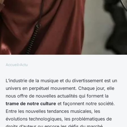
Accueil
›
Actu
ACTU
Les actualités liées à
L’industrie de la musique et du divertissement est un
univers en perpétuel mouvement. Chaque jour, elle
l'industrie de la musique et du
nous offre de nouvelles actualités qui forment la
divertissement
trame de notre culture
et façonnent notre société.
Entre les nouvelles tendances musicales, les
Léa
•
22 décembre 2023
•
6 min de lecture
évolutions technologiques, les problématiques de
droits d’auteur ou encore les défis du marché,