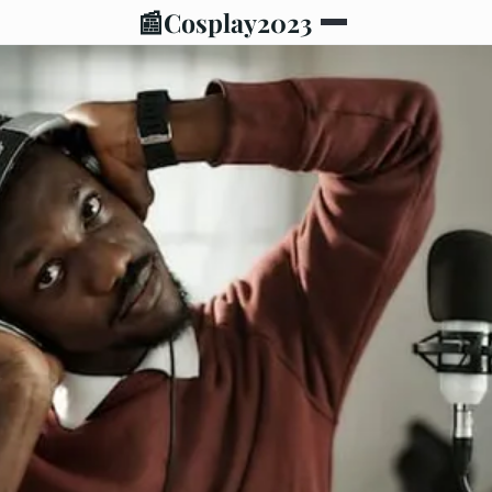
📰
Cosplay2023