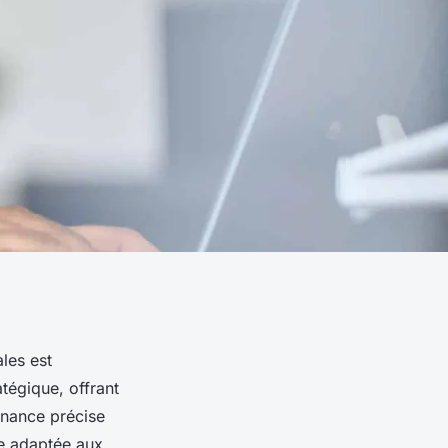
les est
tégique, offrant
rnance précise
le adaptée aux