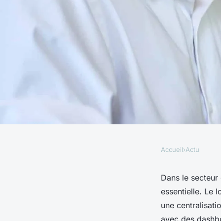
Accueil
›
Actu
ACTU
Logiciel de manag
Dans le secteur
essentielle. Le
pour mieux supervise
une centralisati
avec des dashbo