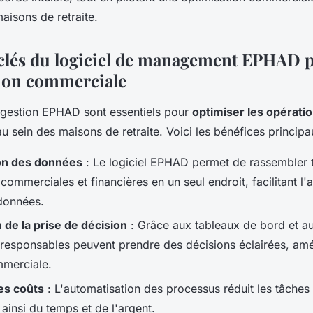
tablissement
aisons de retraite.
clés du logiciel de management EPHAD 
tion commerciale
e gestion EPHAD sont essentiels pour
optimiser les opérati
u sein des maisons de retraite. Voici les bénéfices principa
ion des données
: Le logiciel EPHAD permet de rassembler t
commerciales et financières en un seul endroit, facilitant l'a
données.
 de la prise de décision
: Grâce aux tableaux de bord et a
s responsables peuvent prendre des décisions éclairées, amél
mmerciale.
es coûts
: L'automatisation des processus réduit les tâches
ainsi du temps et de l'argent.