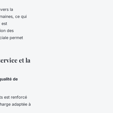
avers la
umaines, ce qui
r
est
tion des
ciale permet
rvice et la
qualité de
ts est renforcé
 charge adaptée à