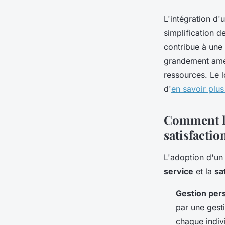
L'intégration d'u
simplification d
contribue à une 
grandement amél
ressources. Le 
d'
en savoir plus
Comment le
satisfactio
L'adoption d'un
service
et la
sa
Gestion per
par une gest
chaque indiv