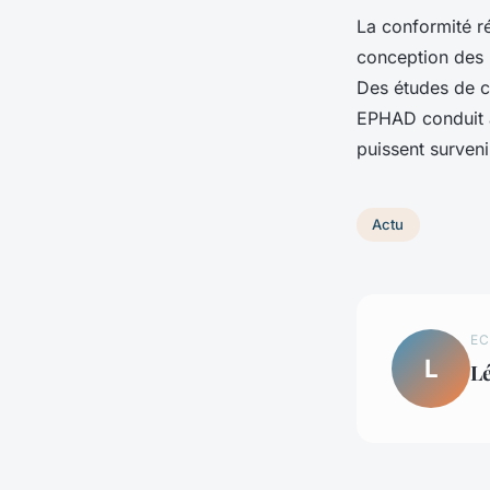
La conformité r
conception des l
Des études de ca
EPHAD conduit à 
puissent surven
Actu
EC
L
L