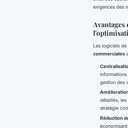
commerciales de l'é
exigences des m
Avantages 
Léa
•
16 avril 2024
•
3 min de lecture
l'optimisa
Les logiciels d
commerciales
a
Centralisat
informations 
gestion des 
Amélioration
détaillés, le
stratégie co
Réduction d
économisant 