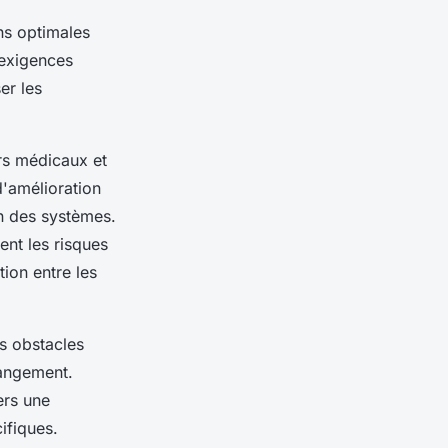
s optimales
 exigences
er les
ers médicaux et
 d'amélioration
on des systèmes.
ent les risques
ion entre les
s obstacles
hangement.
ers une
ifiques.