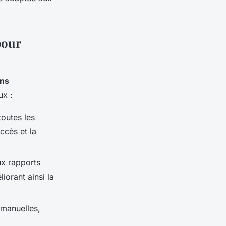
pour
ons
ux :
outes les
ccès et la
ux rapports
iorant ainsi la
 manuelles,