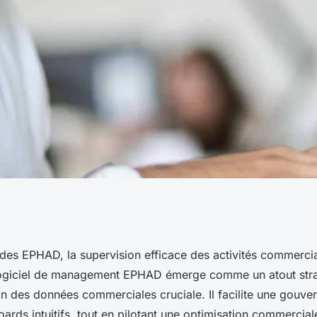
ement EPHAD :
 des EPHAD, la supervision efficace des activités commercia
 logiciel de management EPHAD émerge comme un atout stra
r les activités
on des données commerciales cruciale. Il facilite une gouve
ards intuitifs, tout en pilotant une optimisation commercia