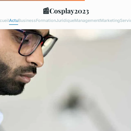
📰
Cosplay2023
cueil
Actu
Business
Formation
Juridique
Management
Marketing
Servi